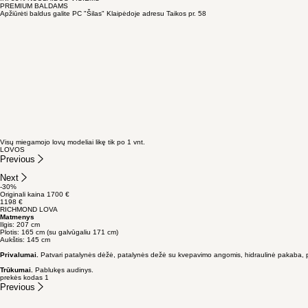
Domina baldai?
Susisiekite
+370 671 42 310
prekyba@pcsilas.lt
SANDĖLIO IŠPARDAVIMAS
IKI 55% NUOLAIDOS VISIEMS
PREMIUM BALDAMS
Apžiūrėti baldus galite PC "Šilas" Klaipėdoje adresu Taikos pr. 58
Visų miegamojo lovų modeliai likę tik po 1 vnt.
LOVOS
Previous
Next
-30%
Originali kaina 1700 €
1198 €
RICHMOND LOVA
Matmenys
Ilgis: 207 cm
Plotis: 165 cm (su galvūgaliu 171 cm)
Aukštis: 145 cm
Privalumai.
Patvari patalynės dėžė, patalynės dežė su kvepavimo angomis, hidraulinė pakaba, pl
Trūkumai.
Pablukęs audinys.