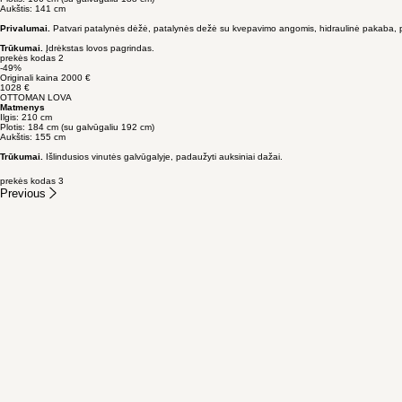
Next
-47%
Originali kaina 1850 €
976 €
CAPRA LOVA
Matmenys
Ilgis: 210 cm
Plotis: 166 cm (su galvūgaliu 188 cm)
Aukštis: 141 cm
Privalumai.
Patvari patalynės dėžė, patalynės dežė su kvepavimo angomis, hidraulinė pakaba, pl
Trūkumai.
Įdrėkstas lovos pagrindas.
prekės kodas 2
-49%
Originali kaina 2000 €
1028 €
OTTOMAN LOVA
Matmenys
Ilgis: 210 cm
Plotis: 184 cm (su galvūgaliu 192 cm)
Aukštis: 155 cm
Trūkumai.
Išlindusios vinutės galvūgalyje, padaužyti auksiniai dažai.
prekės kodas 3
Previous