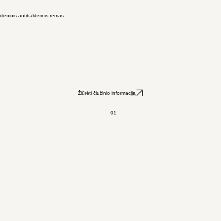
ieninis antibakterinis rėmas.
Žiūrėti čiužinio informaciją
01